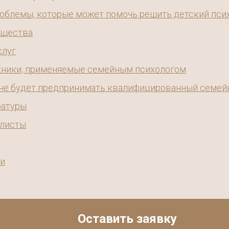
облемы, которые может помочь решить детский пси
ущества
слуг
хники, применяемые семейным психологом
 не будет предпринимать квалифицированный семей
ратуры
алисты
ги
Оставить заявку