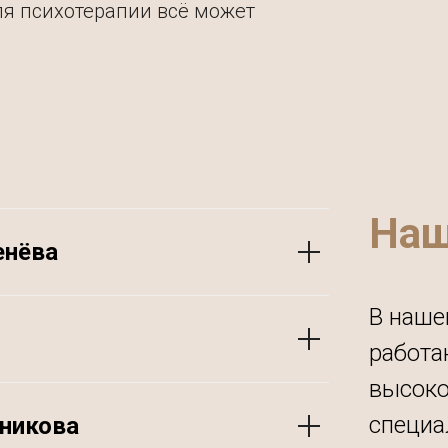
я психотерапии всё может
Наш
енёва
В наше
работа
высок
специа
никова