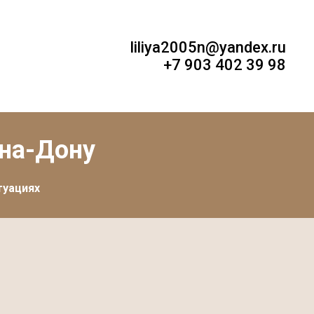
liliya2005n@yandex.ru
+7 903 402 39 98
-на-Дону
туациях