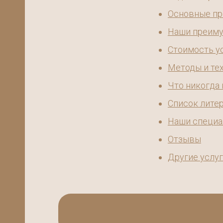
Основные пр
Наши преим
Стоимость у
Методы и те
Что никогда
Список лите
Наши специ
Отзывы
ощь
Другие услу
в