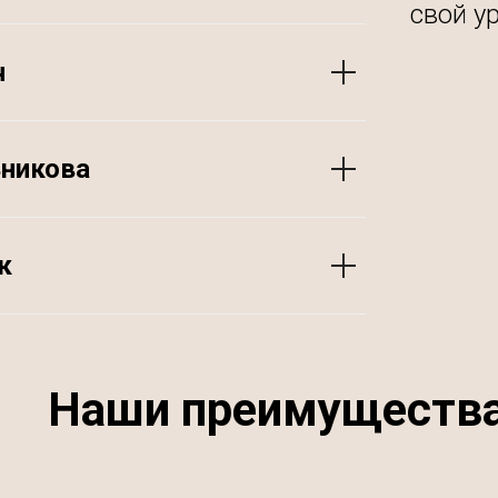
свой у
ч
ьникова
к
Наши преимуществ