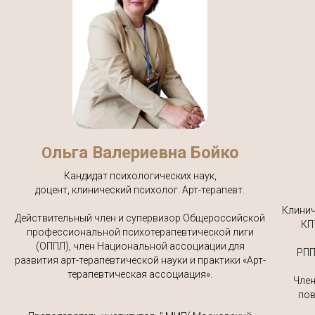
льга Валериевна Бойко
О
Кандидат психологических наук,
доцент, клинический психолог. Арт-терапевт.
Клинич
Действительный член и супервизор Общероссийской
КП
профессиональной психотерапевтической лиги
(ОППЛ), член Национальной ассоциации для
РПП
развития арт-терапевтической науки и практики «Арт-
терапевтическая ассоциация».
Член
пов