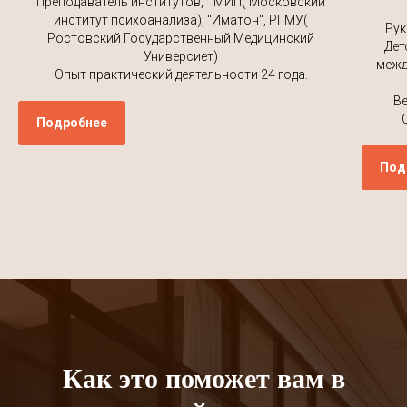
Преподаватель институтов, " МИП( Московский
институт психоанализа), "Иматон", РГМУ(
Рук
Ростовский Государственный Медицинский
Дет
Универсиет)
межд
Опыт практический деятельности 24 года.
Ве
Подробнее
Под
Как это поможет вам в